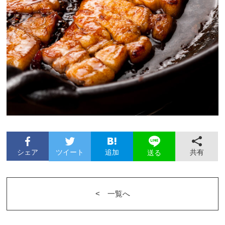
シェア
ツイート
追加
共有
送る
<︎ 一覧へ