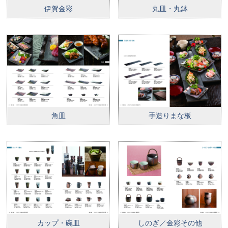
伊賀金彩
丸皿・丸鉢
角皿
手造りまな板
カップ・碗皿
しのぎ／金彩その他