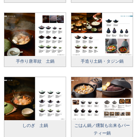
手作り唐草紋 土鍋
手造り土鍋・タジン鍋
しのぎ 土鍋
ごはん鍋／燻製も出来るパー
ティー鍋